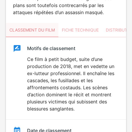
plans sont toutefois contrecarrés par les
attaques répétées d’un assassin masqué.
CLASSEMENT DU FILM
FICHE TECHNIQUE
DISTRIBUTE
Classement
Motifs de classement
Classement
du
Ce film à petit budget, suite d’une
VIOLENCE
production de 2018, met en vedette un
film
ex-lutteur professionnel. Il enchaîne les
cascades, les fusillades et les
affrontements costauds. Les scènes
d’action dominent le récit et montrent
plusieurs victimes qui subissent des
blessures sanglantes.
Date de classement