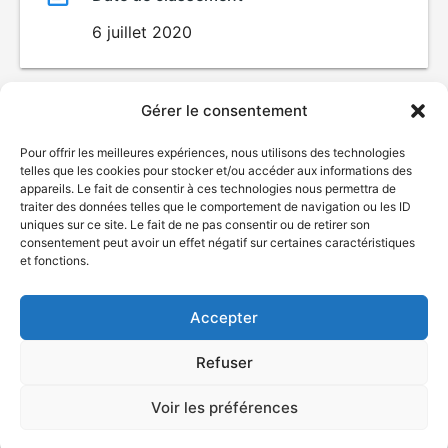
6 juillet 2020
Gérer le consentement
Pour offrir les meilleures expériences, nous utilisons des technologies
telles que les cookies pour stocker et/ou accéder aux informations des
appareils. Le fait de consentir à ces technologies nous permettra de
traiter des données telles que le comportement de navigation ou les ID
uniques sur ce site. Le fait de ne pas consentir ou de retirer son
consentement peut avoir un effet négatif sur certaines caractéristiques
© Gouvernement du Québec, 2026
et fonctions.
Nous joindre
Accepter
Plan du site
Accessibilité
Refuser
Accès à l'information
Déclaration de services
Politique de confidentialité
Voir les préférences