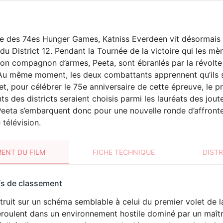
 des 74es Hunger Games, Katniss Everdeen vit désormais a
du District 12. Pendant la Tournée de la victoire qui les mè
son compagnon d’armes, Peeta, sont ébranlés par la révolte
Au même moment, les deux combattants apprennent qu’ils s
fet, pour célébrer le 75e anniversaire de cette épreuve, le 
ts des districts seraient choisis parmi les lauréats des jou
Peeta s’embarquent donc pour une nouvelle ronde d’affrontem
télévision.
ENT DU FILM
FICHE TECHNIQUE
DIST
sement
fs de classement
t
ruit sur un schéma semblable à celui du premier volet de la
DÉCONSEILLÉ
AUX JEUNES
roulent dans un environnement hostile dominé par un maître
ENFANTS