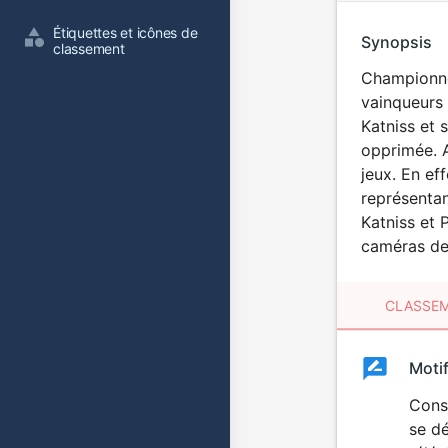
Étiquettes et icônes de 
Synopsis
classement
Championne
vainqueurs 
Katniss et 
opprimée. 
jeux. En ef
représentan
Katniss et 
caméras de 
CLASSEM
Clas
Moti
Classemen
du
Const
se dé
film