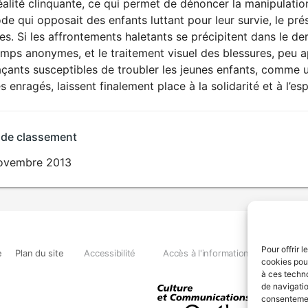
éalité clinquante, ce qui permet de dénoncer la manipulat
de qui opposait des enfants luttant pour leur survie, le p
es. Si les affrontements haletants se précipitent dans le dern
emps anonymes, et le traitement visuel des blessures, peu
ants susceptibles de troubler les jeunes enfants, comme un
s enragés, laissent finalement place à la solidarité et à l’e
 de classement
ovembre 2013
Pour offrir 
e
Plan du site
Accessibilité
Accès à l'information
Déclara
cookies pour
à ces techn
de navigatio
consentement