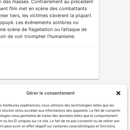
ion des masses. Contrairement au précédent
résent film met en scène des combattants
ier tiers, les victimes s’avèrent la plupart
 appuyé. Les événements sombres ou
e scène de flagellation ou l’attaque de
spoir de voir triompher l’humanisme.
Gérer le consentement
les meilleures expériences, nous utilisons des technologies telles que les
tion de services
Politique de confidentialité
 stocker et/ou accéder aux informations des appareils. Le fait de consentir
ologies nous permettra de traiter des données telles que le comportement
n ou les ID uniques sur ce site. Le fait de ne pas consentir ou de retirer son
 peut avoir un effet négatif sur certaines caractéristiques et fonctions.