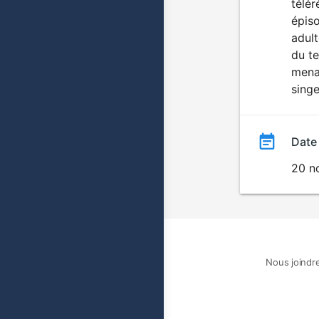
télér
épiso
adult
du t
menaç
singe
Date
20 n
Nous joindr