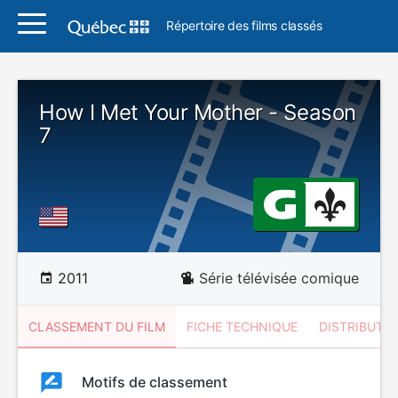
Répertoire des films classés
How I Met Your Mother - Season
7
2011
Série télévisée comique
CLASSEMENT DU FILM
FICHE TECHNIQUE
DISTRIBUTE
Classement
Motifs de classement
Classement