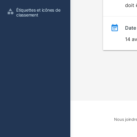
doit 
film
Étiquettes et icônes de 
classement
Date
14 av
Nous joindr