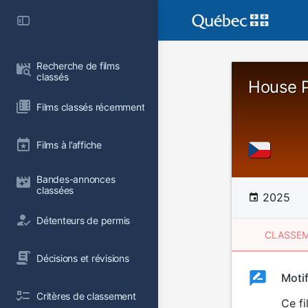
Recherche de films 
classés
House P
Films classés récemment
Films à l’affiche
Bandes-annonces 
classées
2025
Détenteurs de permis
CLASSEM
Décisions et révisions
Clas
Moti
Classemen
Critères de classement
du
Ce fi