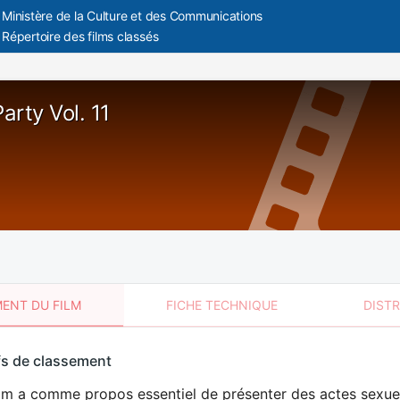
Ministère de la Culture et des Communications
Répertoire des films classés
arty Vol. 11
ENT DU FILM
FICHE TECHNIQUE
DIST
sement
fs de classement
t
lm a comme propos essentiel de présenter des actes sexuels