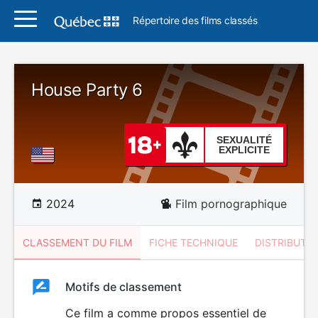
Répertoire des films classés
House Party 6
SEXUALITÉ
EXPLICITE
2024
Film pornographique
CLASSEMENT DU FILM
FICHE TECHNIQUE
DISTRIBUTE
Classement
Motifs de classement
Classement
du
Ce film a comme propos essentiel de