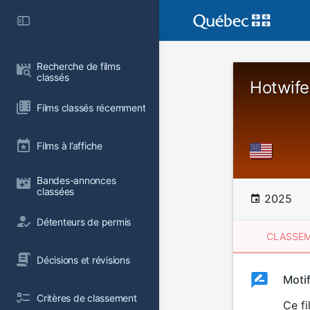
Recherche de films 
classés
Hotwife
Films classés récemment
Films à l’affiche
Bandes-annonces 
classées
2025
Détenteurs de permis
CLASSEM
Décisions et révisions
Clas
Moti
Classemen
Critères de classement
du
Ce fi