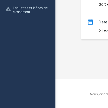
doit 
film
Étiquettes et icônes de 
classement
Date
21 o
Nous joindr