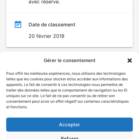
avec réserve.
Date de classement
20 février 2018
Gérer le consentement
Pour offrir les meilleures expériences, nous utilisons des technologies
telles que les cookies pour stocker et/ou accéder aux informations des
appareils. Le fait de consentir à ces technologies nous permettra de
traiter des données telles que le comportement de navigation ou les ID
uniques sur ce site. Le fait de ne pas consentir ou de retirer son
© Gouvernement du Québec, 2026
consentement peut avoir un effet négatif sur certaines caractéristiques
et fonctions.
Nous joindre
Plan du site
Accepter
Accessibilité
Accès à l'information
Refuser
Déclaration de services