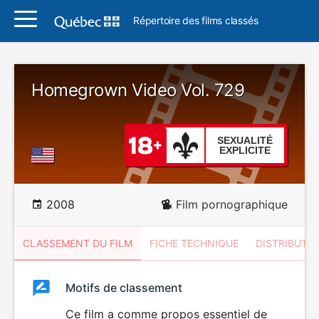
Répertoire des films classés
Homegrown Video Vol. 729
SEXUALITÉ
EXPLICITE
2008
Film pornographique
CLASSEMENT DU FILM
FICHE TECHNIQUE
DISTRIBUTE
Classement
Motifs de classement
Classement
du
Ce film a comme propos essentiel de