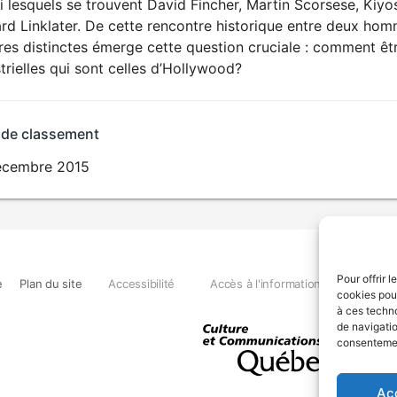
 lesquels se trouvent David Fincher, Martin Scorsese, Kiy
ard Linklater. De cette rencontre historique entre deux ho
res distinctes émerge cette question cruciale : comment êtr
trielles qui sont celles d’Hollywood?
 de classement
écembre 2015
Pour offrir 
e
Plan du site
Accessibilité
Accès à l'information
Déclara
cookies pour
à ces techn
de navigatio
consentement
Ac