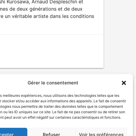
oshi Kurosawa, Arnaud Despleschin et
mmes de deux générations et de deux
e un véritable artiste dans les conditions
Gérer le consentement
les meilleures expériences, nous utilisons des technologies telles que les
tion de services
Politique de confidentialité
 stocker et/ou accéder aux informations des appareils. Le fait de consentir
ologies nous permettra de traiter des données telles que le comportement
n ou les ID uniques sur ce site. Le fait de ne pas consentir ou de retirer son
 peut avoir un effet négatif sur certaines caractéristiques et fonctions.
cepter
Refuser
Voir les préférences