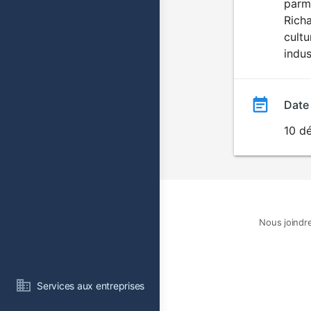
parmi
Rich
cultu
indus
Date
10 d
Nous joindr
Services aux entreprises