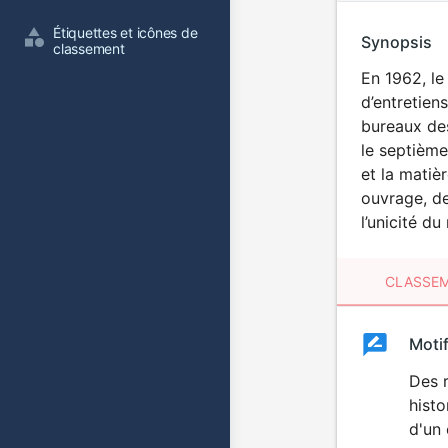
Étiquettes et icônes de 
Synopsis
classement
En 1962, le
d’entretien
bureaux des
le septième
et la matiè
ouvrage, de
l’unicité d
CLASSEM
Clas
Moti
Classemen
du
Des r
histo
film
d'un 