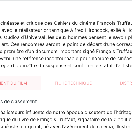
 cinéaste et critique des Cahiers du cinéma François Truffau
s avec le réalisateur britannique Alfred Hitchcock, exilé à H
 studios d’Universal, les deux hommes pensent le savoir p
 art. Ces rencontres seront le point de départ d’une corre
re première d’un document important signé François Truffau
venu une référence incontournable pour nombre de cinéastes
u regard du maître du suspense et confirme le statut d’artiste
ENT DU FILM
FICHE TECHNIQUE
DIST
sement
fs de classement
t
éalisateurs influents de notre époque discutent de l’hérita
rique du livre de François Truffaut, signataire de la « politi
cinéaste marquant, né avec l’avènement du cinéma, illustren