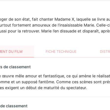
loger de son état, fait chanter Madame X, laquelle se livre au
surtout fortement amoureux de l’insaisissable Marie. Celle-ci
aussi pour la retrouver. Marie l’en dissuade et disparaît, ap
ENT DU FILM
FICHE TECHNIQUE
DIST
sement
fs de classement
t
 œuvre mêle amour et fantastique, ce qui amène le réalisat
ÉROTISME
omme et un supposé fantôme. Comme ces scènes sont présen
les exigent un début de maturité du spectateur.
 de classement