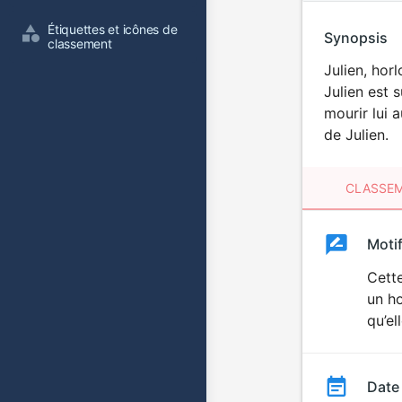
Étiquettes et icônes de 
Synopsis
classement
Julien, hor
Julien est 
mourir lui 
de Julien.
CLASSEM
Clas
Moti
Classemen
du
Cette
un h
film
qu’el
Date