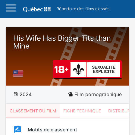
Répertoire des films classés
His Wife Has Bigger Tits than
Mine
SEXUALITÉ
EXPLICITE
2024
Film pornographique
CLASSEMENT DU FILM
FICHE TECHNIQUE
DISTRIBUTE
Classement
Motifs de classement
Classement