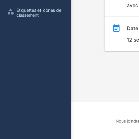
avec 
film
Étiquettes et icônes de 
classement
Date
12 s
Nous joindr