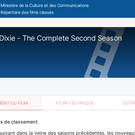
Ministère de la Culture et des Communications
Répertoire des films classés
 Dixie - The Complete Second Season
ENT DU FILM
FICHE TECHNIQUE
DIST
sement
fs de classement
t
uivant dans la veine des saisons précédentes, les nouveaux