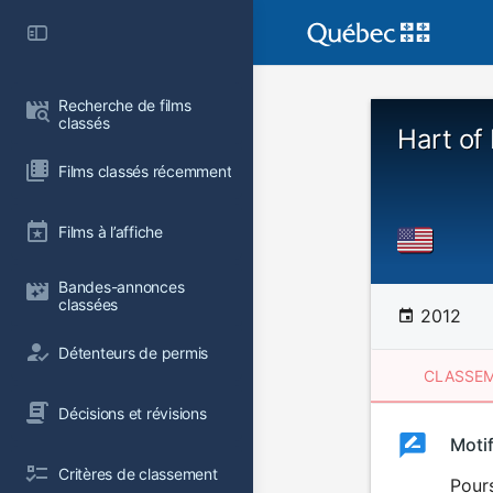
Recherche de films 
classés
Hart of
Films classés récemment
Films à l’affiche
Bandes-annonces 
classées
2012
Détenteurs de permis
CLASSEM
Décisions et révisions
Clas
Moti
Classemen
Critères de classement
du
Pours