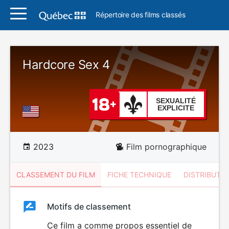
Répertoire des films classés
Hardcore Sex 4
SEXUALITÉ
EXPLICITE
2023
Film pornographique
CLASSEMENT DU FILM
FICHE TECHNIQUE
DISTRIBUTE
Classement
Motifs de classement
Classement
du
Ce film a comme propos essentiel de