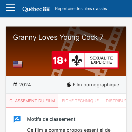
Répertoire des films classés
Granny Loves Young Cock 7
SEXUALITÉ
EXPLICITE
2024
Film pornographique
CLASSEMENT DU FILM
FICHE TECHNIQUE
DISTRIBUTE
Classement
Motifs de classement
Classement
du
Ce film a comme propos essentiel de