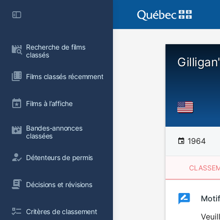
Recherche de films 
classés
Gilligan
Films classés récemment
Films à l’affiche
Bandes-annonces 
classées
1964
Détenteurs de permis
CLASSEM
Décisions et révisions
Clas
Moti
Classemen
Critères de classement
du
Veuil