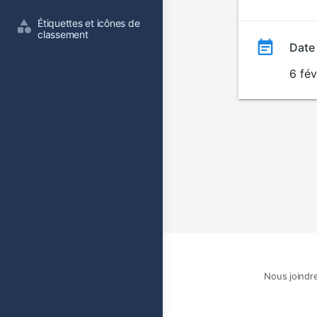
film
Étiquettes et icônes de 
classement
Date
6 fév
Nous joindr