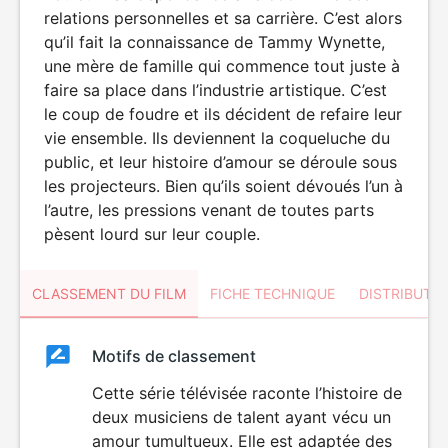
relations personnelles et sa carrière. C’est alors
qu’il fait la connaissance de Tammy Wynette,
une mère de famille qui commence tout juste à
faire sa place dans l’industrie artistique. C’est
le coup de foudre et ils décident de refaire leur
vie ensemble. Ils deviennent la coqueluche du
public, et leur histoire d’amour se déroule sous
les projecteurs. Bien qu’ils soient dévoués l’un à
l’autre, les pressions venant de toutes parts
pèsent lourd sur leur couple.
CLASSEMENT DU FILM
FICHE TECHNIQUE
DISTRIBUTE
Classement
Motifs de classement
Classement
du
Cette série télévisée raconte l’histoire de
DÉCONSEILLÉ
AUX JEUNES
deux musiciens de talent ayant vécu un
film
ENFANTS
amour tumultueux. Elle est adaptée des