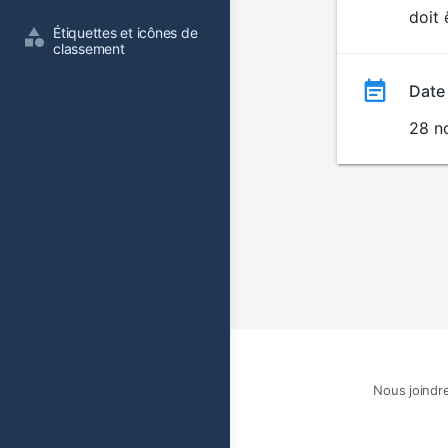
doit 
film
Étiquettes et icônes de 
classement
Date
28 n
Nous joindr