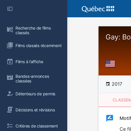
Recherche de films 
classés
Gay: Bo
Films classés récemment
Films à l’affiche
Bandes-annonces 
classées
2017
Détenteurs de permis
CLASSEM
Décisions et révisions
Clas
Moti
Classemen
Critères de classement
du
Ce fi