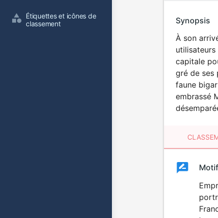
Étiquettes et icônes de 
Synopsis
classement
À son arriv
utilisateur
capitale po
gré de ses 
faune bigar
embrassé Ma
désemparée,
CLASSEM
Clas
Moti
Classemen
du
Empru
portr
film
Franc