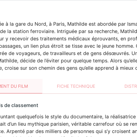
ée à la gare du Nord, à Paris, Mathilde est abordée par Isma
s de la station ferroviaire. Intriguée par sa recherche, Math
ur y recevoir des traitements médicaux éprouvants, en prof
passages, un lien plus étroit se tisse avec le jeune homme. C
rée de voyageurs, de travailleurs et de gens désœuvrés. Un 
thilde, décide de l’éviter pour quelque temps. Alors qu’elle
 croise sur son chemin des gens qu’elle apprend à mieux c
ENT DU FILM
FICHE TECHNIQUE
DIST
sement
fs de classement
t
ntant quelquefois le style du documentaire, la réalisatrice
ait d’un lieu mythique parisien, véritable carrefour où se re
e. Arpenté par des milliers de personnes qui s’y croisent a