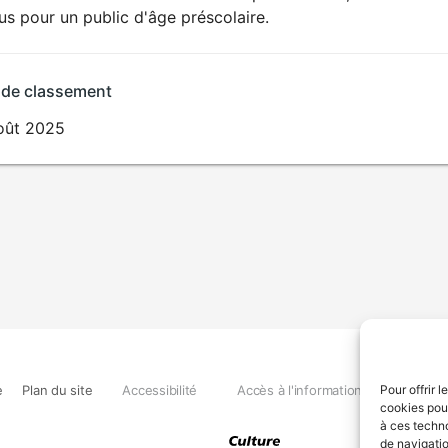
POUR
s pour un public d'âge préscolaire.
ENFANTS
 de classement
oût 2025
e
Plan du site
Accessibilité
Accès à l'information
Déclara
Pour offrir 
cookies pour
à ces techn
de navigatio