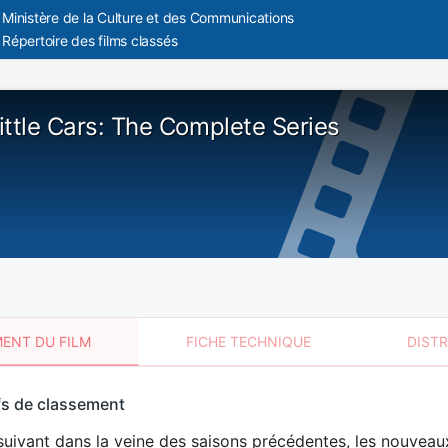
Ministère de la Culture et des Communications
Répertoire des films classés
ittle Cars: The Complete Series
ENT DU FILM
FICHE TECHNIQUE
DIST
sement
fs de classement
t
uivant dans la veine des saisons précédentes, les nouveau