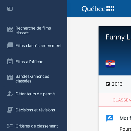
Recherche de films 
classés
Funny L
Films classés récemment
Films à l’affiche
Bandes-annonces 
classées
2013
Détenteurs de permis
CLASSEM
Décisions et révisions
Clas
Moti
Classemen
Critères de classement
du
Pours