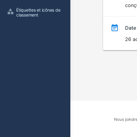
conçu
film
Étiquettes et icônes de 
classement
Date
26 a
Nous joindr