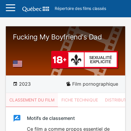
Répertoire des films classés
Fucking My Boyfriend's Dad
SEXUALITÉ
EXPLICITE
2023
Film pornographique
CLASSEMENT DU FILM
FICHE TECHNIQUE
DISTRIBUTE
Classement
Motifs de classement
Classement
du
Ce film a comme propos essentiel de