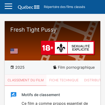
Répertoire des films classés
Fresh Tight Pussy
SEXUALITÉ
EXPLICITE
2025
Film pornographique
CLASSEMENT DU FILM
FICHE TECHNIQUE
DISTRIBUTE
Classement
Motifs de classement
Classement
du
Ce film a comme propos essentiel de