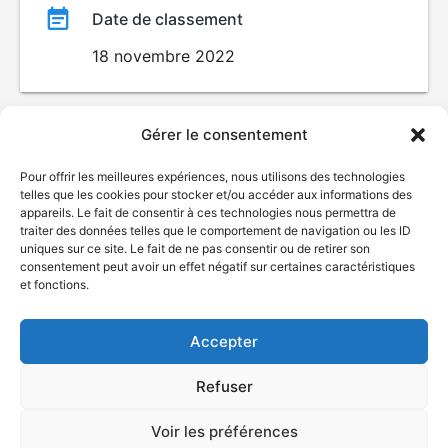
Date de classement
18 novembre 2022
Gérer le consentement
Pour offrir les meilleures expériences, nous utilisons des technologies
telles que les cookies pour stocker et/ou accéder aux informations des
appareils. Le fait de consentir à ces technologies nous permettra de
traiter des données telles que le comportement de navigation ou les ID
uniques sur ce site. Le fait de ne pas consentir ou de retirer son
consentement peut avoir un effet négatif sur certaines caractéristiques
© Gouvernement du Québec, 2026
et fonctions.
Nous joindre
Plan du site
Accepter
Accessibilité
Accès à l'information
Refuser
Déclaration de services
Politique de confidentialité
Voir les préférences