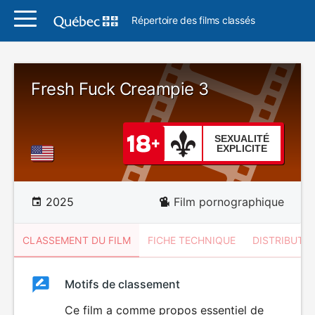
Répertoire des films classés
Fresh Fuck Creampie 3
SEXUALITÉ
EXPLICITE
2025
Film pornographique
CLASSEMENT DU FILM
FICHE TECHNIQUE
DISTRIBUTE
Classement
Motifs de classement
Classement
du
Ce film a comme propos essentiel de