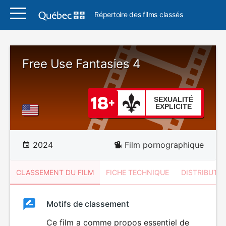
Répertoire des films classés
Free Use Fantasies 4
SEXUALITÉ
EXPLICITE
2024
Film pornographique
CLASSEMENT DU FILM
FICHE TECHNIQUE
DISTRIBUTE
Classement
Motifs de classement
Classement
du
Ce film a comme propos essentiel de