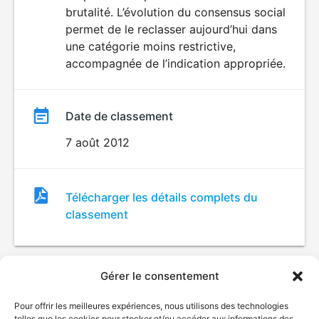
brutalité. L’évolution du consensus social
permet de le reclasser aujourd’hui dans
une catégorie moins restrictive,
accompagnée de l’indication appropriée.
Date de classement
7 août 2012
Fichier
Télécharger les détails complets du
de
classement
classement
Gérer le consentement
Pour offrir les meilleures expériences, nous utilisons des technologies
telles que les cookies pour stocker et/ou accéder aux informations des