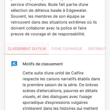
service d’incendies. Bode fait partie d’une
sélection de détenus basée à Edgewater.
Souvent, les membres de son équipe se
retrouvent dans des situations extrêmes où ils
doivent collaborer avec la police et faire
preuve de courage et de responsabilité.
CLASSEMENT DU FILM
FICHE TECHNIQUE
DISTRIBUTE
Classement
Motifs de classement
Classement
du
Cette suite d’une unité de Calfire
DÉCONSEILLÉ
AUX JEUNES
respecte les canons narratifs établis dans
film
ENFANTS
la première saison de la série. De brèves
scènes d’altercations, pauvres en détails
visuels, et des dialogues avec l’usage
sporadique d’expressions vulgaires
s’intègrent dans les histoires qui mettent