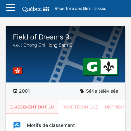
Répertoire des films classés
Field of Dreams 9
v.o. : Chong Chi Hong Sam 9
2001
Série télévisée
CLASSEMENT DU FILM
FICHE TECHNIQUE
DISTRIBUTE
Classement
Motifs de classement
Classement