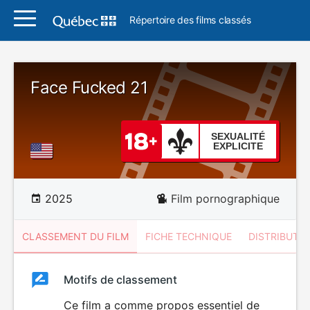
Répertoire des films classés
Face Fucked 21
SEXUALITÉ
EXPLICITE
2025
Film pornographique
CLASSEMENT DU FILM
FICHE TECHNIQUE
DISTRIBUTE
Classement
Motifs de classement
Classement
du
Ce film a comme propos essentiel de