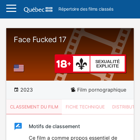
Répertoire des films classés
Face Fucked 17
SEXUALITÉ
EXPLICITE
2023
Film pornographique
CLASSEMENT DU FILM
FICHE TECHNIQUE
DISTRIBUTE
Classement
Motifs de classement
Classement
du
Ce film a comme propos essentiel de