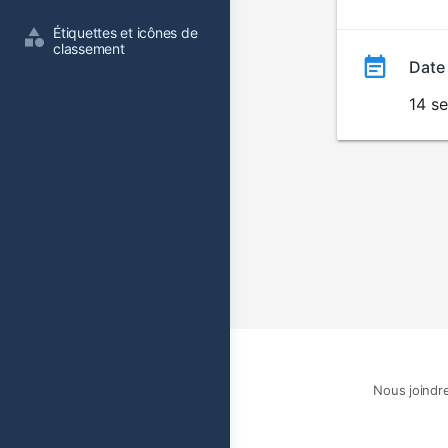
film
Étiquettes et icônes de 
classement
Date
14 s
Nous joindr