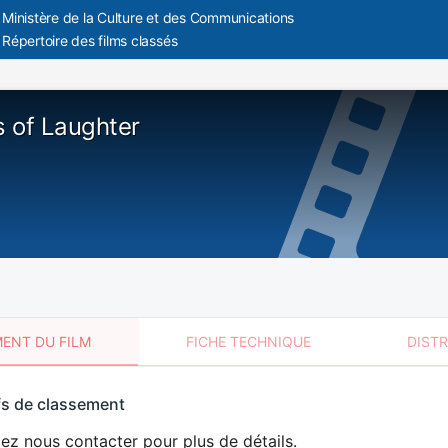
Ministère de la Culture et des Communications
Répertoire des films classés
 of Laughter
ENT DU FILM
FICHE TECHNIQUE
DIST
sement
fs de classement
t
lez nous contacter pour plus de détails.