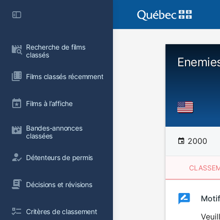
Recherche de films 
classés
Enemies
Films classés récemment
Films à l’affiche
Bandes-annonces 
classées
2000
Détenteurs de permis
CLASSEM
Décisions et révisions
Clas
Moti
Classemen
Critères de classement
du
Veuil