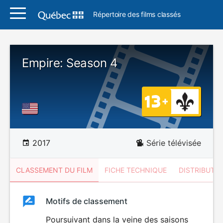
Répertoire des films classés
Empire: Season 4
2017
Série télévisée
CLASSEMENT DU FILM
FICHE TECHNIQUE
DISTRIBUTE
Classement
Motifs de classement
Classement
du
Poursuivant dans la veine des saisons