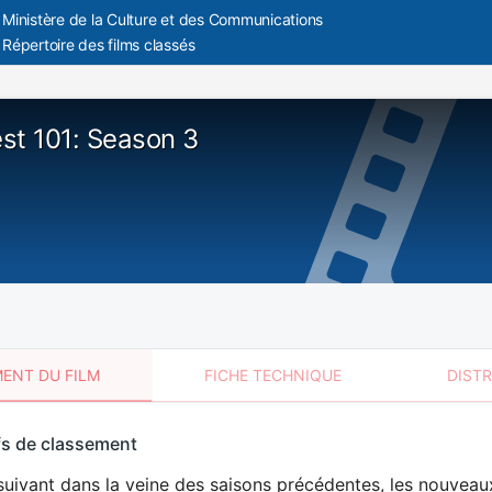
Ministère de la Culture et des Communications
Répertoire des films classés
st 101: Season 3
ENT DU FILM
FICHE TECHNIQUE
DIST
sement
fs de classement
t
suivant dans la veine des saisons précédentes, les nouveau