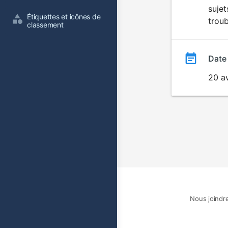
suje
film
Étiquettes et icônes de 
troub
classement
Date
20 av
Nous joindr