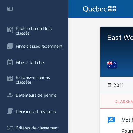
Recherche de films 
classés
East We
Films classés récemment
Films à l’affiche
Bandes-annonces 
classées
2011
Détenteurs de permis
CLASSEM
Décisions et révisions
Clas
Moti
Classemen
Critères de classement
du
Pour