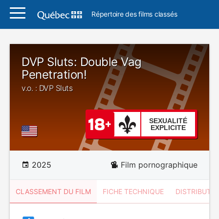
Répertoire des films classés
DVP Sluts: Double Vag
Penetration!
v.o. : DVP Sluts
SEXUALITÉ
EXPLICITE
2025
Film pornographique
CLASSEMENT DU FILM
FICHE TECHNIQUE
DISTRIBUTE