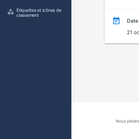
film
Étiquettes et icônes de 
classement
Date
21 o
Nous joindr