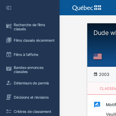
Recherche de films 
classés
Dude wh
Films classés récemment
Films à l’affiche
Bandes-annonces 
classées
2003
Détenteurs de permis
CLASSEM
Décisions et révisions
Clas
Moti
Classemen
Critères de classement
du
Veuil