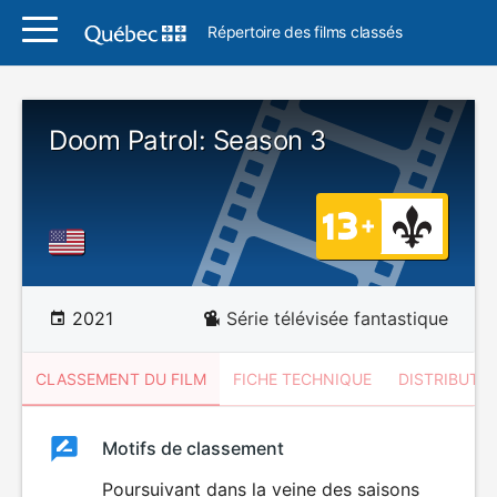
Répertoire des films classés
Doom Patrol: Season 3
2021
Série télévisée fantastique
CLASSEMENT DU FILM
FICHE TECHNIQUE
DISTRIBUTE
Classement
Motifs de classement
Classement
du
Poursuivant dans la veine des saisons