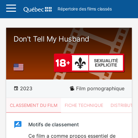
Répertoire des films classés
Don't Tell My Husband
SEXUALITÉ
EXPLICITE
2023
Film pornographique
CLASSEMENT DU FILM
FICHE TECHNIQUE
DISTRIBUTE
Classement
Motifs de classement
Classement
du
Ce film a comme propos essentiel de