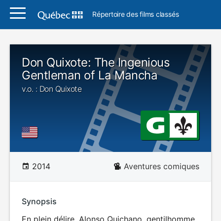
Répertoire des films classés
Don Quixote: The Ingenious
Gentleman of La Mancha
v.o. : Don Quixote
2014
Aventures comiques
Synopsis
En plein délire, Alonso Quichano, gentilhomme