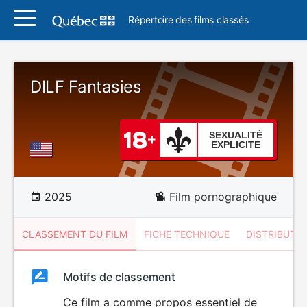
Répertoire des films classés
DILF Fantasies
SEXUALITÉ
EXPLICITE
2025
Film pornographique
CLASSEMENT DU FILM
FICHE TECHNIQUE
DISTRIBUTE
Classement
Motifs de classement
Classement
du
Ce film a comme propos essentiel de