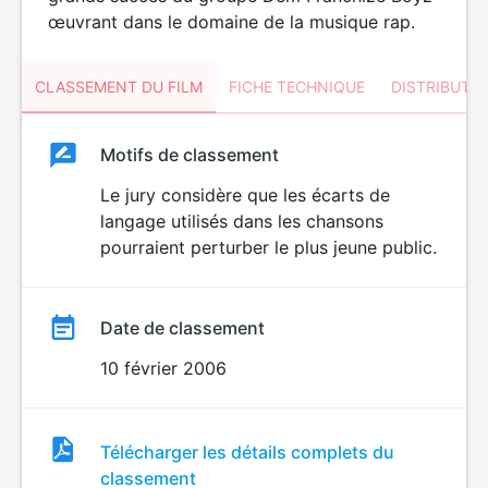
œuvrant dans le domaine de la musique rap.
CLASSEMENT DU FILM
FICHE TECHNIQUE
DISTRIBUTE
Classement
Motifs de classement
Classement
du
Le jury considère que les écarts de
DÉCONSEILLÉ
AUX JEUNES
langage utilisés dans les chansons
film
ENFANTS
pourraient perturber le plus jeune public.
Date de classement
10 février 2006
Fichier
Télécharger les détails complets du
de
classement
classement