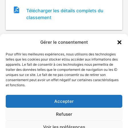
Fichier
Télécharger les détails complets du
de
classement
classement
Gérer le consentement
Pour offrir les meilleures expériences, nous utilisons des technologies
telles que les cookies pour stocker et/ou accéder aux informations des
appareils. Le fait de consentir à ces technologies nous permettra de
traiter des données telles que le comportement de navigation ou les ID
uniques sur ce site. Le fait de ne pas consentir ou de retirer son
© Gouvernement du Québec, 2026
consentement peut avoir un effet négatif sur certaines caractéristiques
et fonctions.
Nous joindre
Plan du site
Accepter
Accessibilité
Accès à l'information
Refuser
Déclaration de services
Politique de confidentialité
Voir les préférences