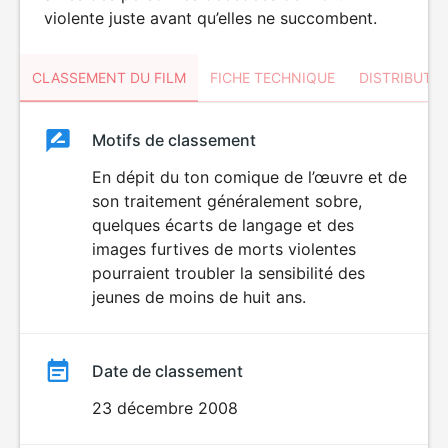
violente juste avant qu’elles ne succombent.
CLASSEMENT DU FILM
FICHE TECHNIQUE
DISTRIBUTE
Classement
Motifs de classement
Classement
du
En dépit du ton comique de l’œuvre et de
DÉCONSEILLÉ
AUX JEUNES
son traitement généralement sobre,
film
ENFANTS
quelques écarts de langage et des
images furtives de morts violentes
pourraient troubler la sensibilité des
jeunes de moins de huit ans.
Date de classement
23 décembre 2008