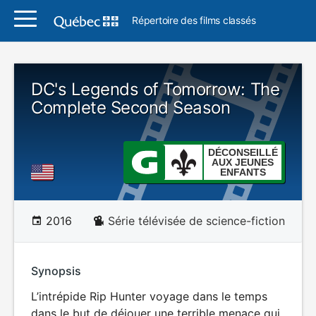
Répertoire des films classés
DC's Legends of Tomorrow: The
Complete Second Season
DÉCONSEILLÉ
AUX JEUNES
ENFANTS
2016
Série télévisée de science-fiction
Synopsis
L’intrépide Rip Hunter voyage dans le temps
dans le but de déjouer une terrible menace qui