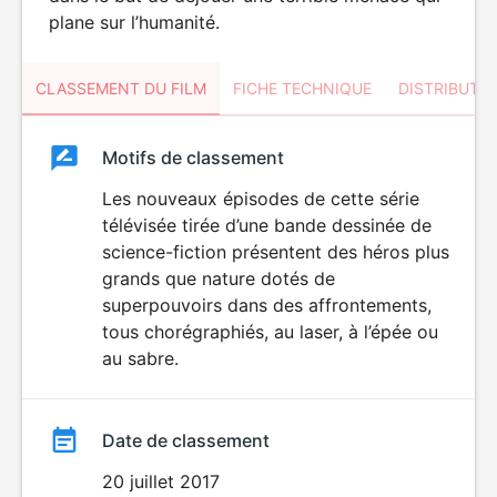
plane sur l’humanité.
CLASSEMENT DU FILM
FICHE TECHNIQUE
DISTRIBUTE
Classement
Motifs de classement
Classement
du
Les nouveaux épisodes de cette série
DÉCONSEILLÉ
AUX JEUNES
télévisée tirée d’une bande dessinée de
film
ENFANTS
science-fiction présentent des héros plus
grands que nature dotés de
superpouvoirs dans des affrontements,
tous chorégraphiés, au laser, à l’épée ou
au sabre.
Date de classement
20 juillet 2017