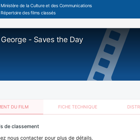
Ministère de la Culture et des Communications
Répertoire des films classés
 George - Saves the Day
ENT DU FILM
FICHE TECHNIQUE
DIST
sement
fs de classement
t
lez nous contacter pour plus de détails.