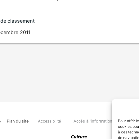
POUR
ENFANTS
 de classement
écembre 2011
e
Plan du site
Accessibilité
Accès à l'information
Déclara
Pour offrir 
cookies pour
à ces techn
de navigatio