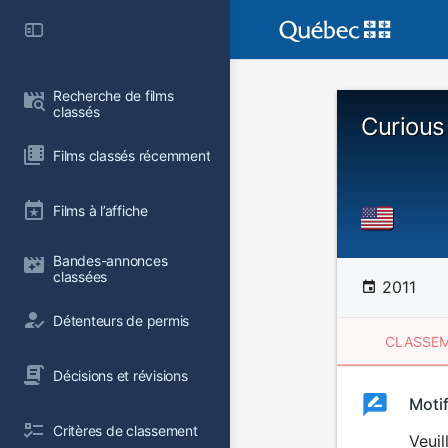
Recherche de films 
classés
Curious
Films classés récemment
Films à l’affiche
Bandes-annonces 
classées
2011
Détenteurs de permis
CLASSEM
Décisions et révisions
Clas
Moti
Classemen
Critères de classement
du
Veuil