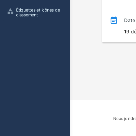
film
Étiquettes et icônes de 
classement
Date
19 d
Nous joindr