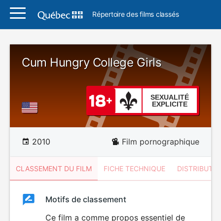
Répertoire des films classés
Cum Hungry College Girls
SEXUALITÉ
EXPLICITE
2010
Film pornographique
CLASSEMENT DU FILM
FICHE TECHNIQUE
DISTRIBUTE
Classement
Motifs de classement
Classement
du
Ce film a comme propos essentiel de