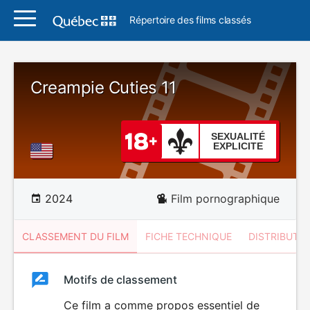
Répertoire des films classés
Creampie Cuties 11
SEXUALITÉ
EXPLICITE
2024
Film pornographique
CLASSEMENT DU FILM
FICHE TECHNIQUE
DISTRIBUTE
Classement
Motifs de classement
Classement
du
Ce film a comme propos essentiel de