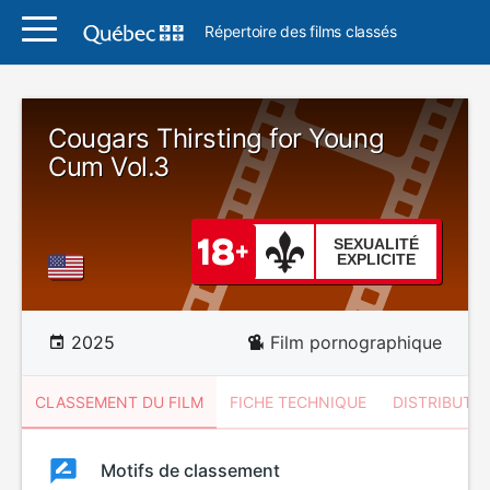
Répertoire des films classés
Cougars Thirsting for Young
Cum Vol.3
SEXUALITÉ
EXPLICITE
2025
Film pornographique
CLASSEMENT DU FILM
FICHE TECHNIQUE
DISTRIBUTE
Classement
Motifs de classement
Classement