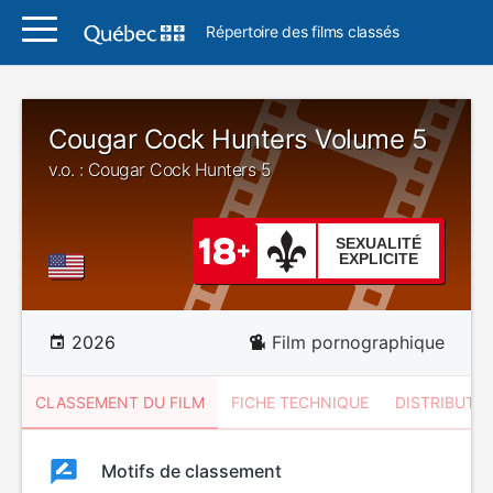
Répertoire des films classés
Cougar Cock Hunters Volume 5
v.o. : Cougar Cock Hunters 5
SEXUALITÉ
EXPLICITE
2026
Film pornographique
CLASSEMENT DU FILM
FICHE TECHNIQUE
DISTRIBUTE
Classement
Motifs de classement
Classement