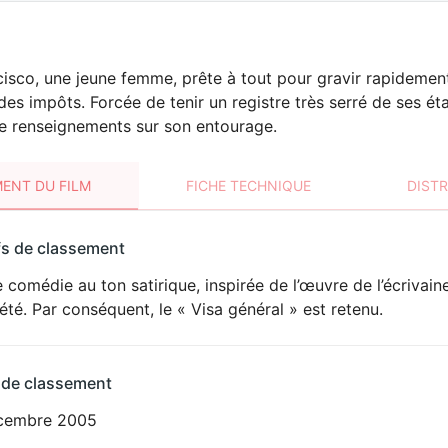
isco, une jeune femme, prête à tout pour gravir rapidement l’
des impôts. Forcée de tenir un registre très serré de ses état
de renseignements sur son entourage.
ENT DU FILM
FICHE TECHNIQUE
DIST
sement
fs de classement
t
 comédie au ton satirique, inspirée de l’œuvre de l’écrivain
été. Par conséquent, le « Visa général » est retenu.
 de classement
cembre 2005