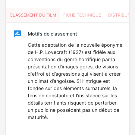
CLASSEMENT DU FILM
FICHE TECHNIQUE
DISTRIBUTE
Classement
Motifs de classement
Classement
du
Cette adaptation de la nouvelle éponyme
VIOLENCE
de H.P. Lovecraft (1927) est fidèle aux
HORREUR
film
conventions du genre horrifique par la
présentation d’images gores, de visions
d'effroi et d’agressions qui visent à créer
un climat d’angoisse. Si l’intrigue est
fondée sur des éléments surnaturels, la
tension constante et l’insistance sur les
détails terrifiants risquent de perturber
un public ne possédant pas un début de
maturité.