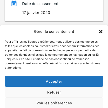
Date de classement
17 janvier 2020
Gérer le consentement
Pour offrir les meilleures expériences, nous utilisons des technologies
telles que les cookies pour stocker et/ou accéder aux informations des
appareils. Le fait de consentir à ces technologies nous permettra de
traiter des données telles que le comportement de navigation ou les ID
uniques sur ce site. Le fait de ne pas consentir ou de retirer son
© Gouvernement du Québec, 2026
consentement peut avoir un effet négatif sur certaines caractéristiques
et fonctions.
Nous joindre
Plan du site
Accepter
Accessibilité
Accès à l'information
Refuser
Déclaration de services
Politique de confidentialité
Voir les préférences