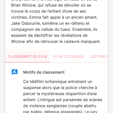
Brian Wiclow, qui refuse de dévoiler où se
trouve le corps de l’enfant d’une de ses
victimes. Emma fait appel à un ancien amant,
Jake Osbourne, luimême un ex-détenu et
compagnon de cellule du tueur. Ensemble, ils
essaient de déchiffrer les révélations de
Wiclow afin de retrouver le cadavre manquant.
CLASSEMENT DU FILM
FICHE TECHNIQUE
DISTRIBUTE
Classement
Motifs de classement
Classement
du
Ce téléfilm britannique entretient un
suspense alors que la police cherche à
film
percer la mystérieuse disparition d’une
enfant. L’intrigue est parsemée de scènes
de violence sanglantes (couple abattu
par balles, détenus assassinés). Le jury