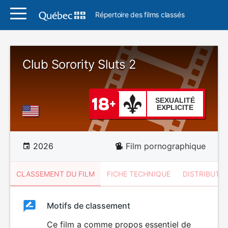
Répertoire des films classés
Club Sorority Sluts 2
SEXUALITÉ
EXPLICITE
2026
Film pornographique
CLASSEMENT DU FILM
FICHE TECHNIQUE
DISTRIBUTE
Classement
Motifs de classement
Classement
du
Ce film a comme propos essentiel de